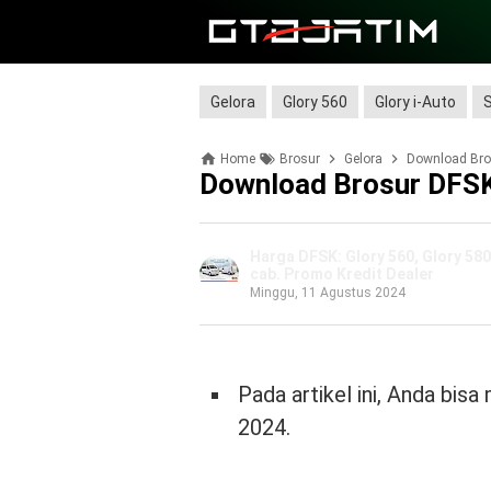
Gelora
Glory 560
Glory i-Auto
Home
Brosur
Gelora
Download Bros
Download Brosur DFSK
Harga DFSK: Glory 560, Glory 580,
cab. Promo Kredit Dealer
Minggu, 11 Agustus 2024
Pada artikel ini, Anda bi
2024.