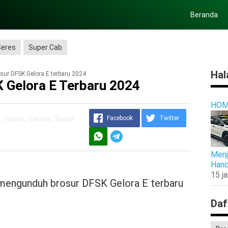
Beranda
Seres
Super Cab
Hal
ur DFSK Gelora E terbaru 2024
 Gelora E Terbaru 2024
HOM
Facebook
Twitter
 i-auto, Gelora, Super
Menj
Hand
15 j
sa mengunduh brosur DFSK Gelora E terbaru
Daf