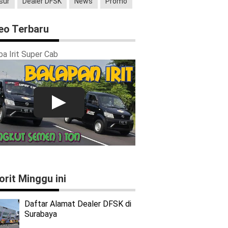
sur
Dealer DFSK
News
Promo
eo Terbaru
a Irit Super Cab
orit Minggu ini
Daftar Alamat Dealer DFSK di
Surabaya