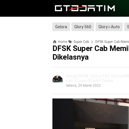
Gelora
Glory 560
Glory i-Auto
Home
Super Cab
DFSK Super Cab Memil
DFSK Super Cab Memili
Dikelasnya
Harga DFSK: Glory 560, Glory 580,
cab. Promo Kredit Dealer
Selasa, 29 Maret 2022