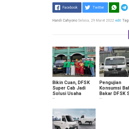
Facebook
Twitter
Handi Cahyono
Selasa, 29 Maret 2022
edit
Tag
Bikin Cuan, DFSK
Pengujian
Super Cab Jadi
Konsumsi Ba
Solusi Usaha
Bakar DFSK 
Angkutan dan
Cab Di Atas 
Pengiriman di Palu
km/L. Ini Det