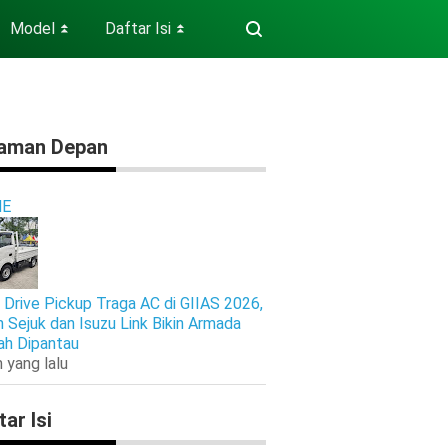
Model
Daftar Isi
⏬
⏬
aman Depan
E
 Drive Pickup Traga AC di GIIAS 2026,
n Sejuk dan Isuzu Link Bikin Armada
h Dipantau
 yang lalu
tar Isi