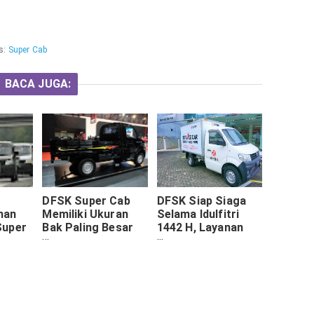
s:
Super Cab
BACA JUGA:
DFSK Super Cab
DFSK Siap Siaga
han
Memiliki Ukuran
Selama Idulfitri
Super
Bak Paling Besar
1442 H, Layanan
10
Dikelasnya
Darurat akan Tetap
ailnya
Berjaga