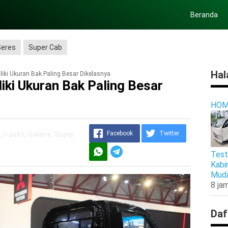
Beranda
Seres
Super Cab
Hal
iki Ukuran Bak Paling Besar Dikelasnya
ki Ukuran Bak Paling Besar
HOM
Facebook
Twitter
 i-auto, Gelora, Super
Test
Kabi
Muda
8 jam
Daf