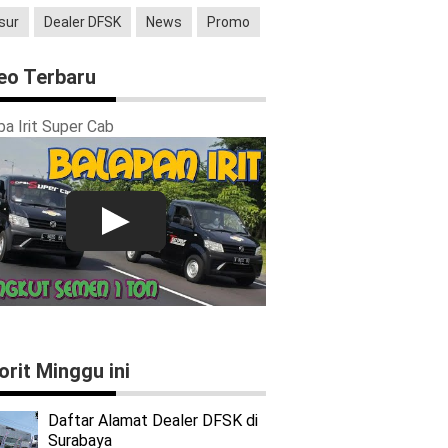
sur
Dealer DFSK
News
Promo
eo Terbaru
a Irit Super Cab
orit Minggu ini
Daftar Alamat Dealer DFSK di
Surabaya