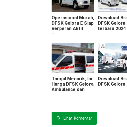
Operasional Murah,
Download Br
DFSK Gelora E Siap
DFSK Gelora 
Berperan Aktif
terbaru 2024
Dalam Kebangkitan
Pariwisata
Nasional
Tampil Menarik, Ini
Download Br
Harga DFSK Gelora
DFSK Gelora
Ambulance dan
Spesifikasinya
Lihat
Komentar