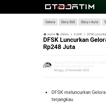
Gelora
Glory 560
Glory i-Auto
Home
Gelora
GJAW
DFSK Luncurka
DFSK Luncurkan Gelor
Rp248 Juta
Harga DFSK: Glory 560, Glory 580,
cab. Promo Kredit Dealer
Minggu, 23 November 2025
DFSK meluncurkan Gelora E
terjangkau.