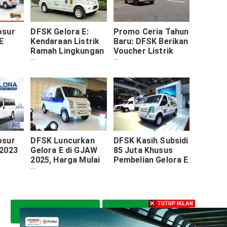
osur
DFSK Gelora E:
Promo Ceria Tahun
E
Kendaraan Listrik
Baru: DFSK Berikan
Ramah Lingkungan
Voucher Listrik
untuk Bisnis yang
Cuma-Cuma Di
Efisien
Awal Tahun Baru
osur
DFSK Luncurkan
DFSK Kasih Subsidi
 2023
Gelora E di GJAW
85 Juta Khusus
2025, Harga Mulai
Pembelian Gelora E
Rp248 Juta
Post Sebelumnya
Post Selanjutnya