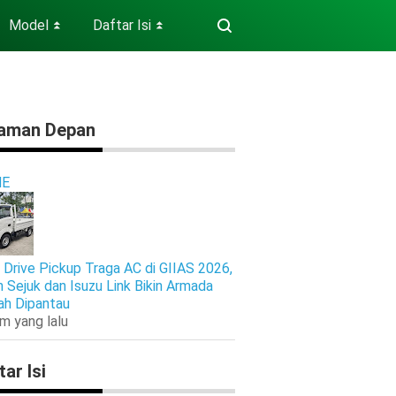
Model
Daftar Isi
⏬
⏬
aman Depan
E
 Drive Pickup Traga AC di GIIAS 2026,
n Sejuk dan Isuzu Link Bikin Armada
h Dipantau
am yang lalu
tar Isi