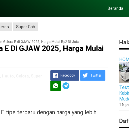
Beranda
Seres
Super Cab
Hal
n Gelora E di GJAW 2025, Harga Mulai Rp248 Juta
a E Di GJAW 2025, Harga Mulai
HOM
Facebook
Twitter
 i-auto, Gelora, Super
Test
Kabi
Muda
15 j
 tipe terbaru dengan harga yang lebih
Daf