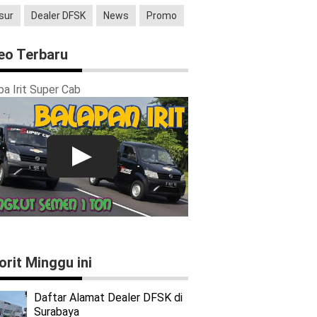
sur
Dealer DFSK
News
Promo
eo Terbaru
a Irit Super Cab
orit Minggu ini
Daftar Alamat Dealer DFSK di
Surabaya